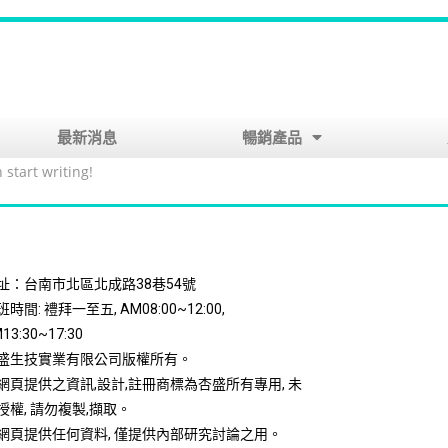
最新消息
暢銷產品
 start writing!
址：台南市北區北成路38巷54號
時間: 禮拜一至五, AM08:00~12:00,
13:30~17:30
盛生技實業有限公司版權所有。
網頁提供之資訊,設計,註冊商標為杏盛所有專用, 未
授權, 請勿複製,擷取。
網頁提供任何資料, 僅提供內部研究討論之用。