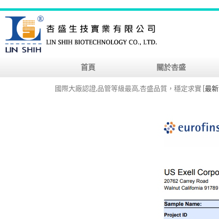
首頁
關於杏盛
國際大廠認證,品管等級最高,杏盛品質，穩定求實 [
最新