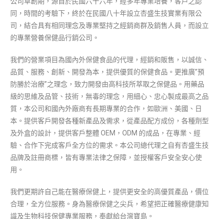
公司草創期，源自於民國六十六年，經多年專業培養，客戶之認
同，時間的考驗下，終於在民國八十年設立杏盛生技實業有限公
司，結合具有相同理念及專業堅持之經銷商群及銷售人員，而設立
的專業營養保健品行銷公司。
我們的營業項目為國內外保健食品的代理，經銷和販售，以誠信、
品質、服務、創新、開發為本，提供優質的保健食品。更推廣”預
防勝於治療”之理念，致力開發由高科技所萃取之保健品。用藥品
級的思維及品管、技術，無毒的理念，用細心、忠心製成最高之品
質，本公司和國內外廠商有長期專業的合作，如歐洲、美國、日
本。提供客戶開發各種新產品及需求，從產品配方成份，各種劑型
及外盒的設計，提供客戶整體 OEM，ODM 的成品，在專業、經
驗、合作下完成客戶全方位的需求。本公司總代理之自有杏盛生技
品牌及註冊商標，皆有專業法律之保障，並授權客戶安全安心使
用。
我們更期許自己能在醫療保健上，提供更安全的高優質產品，價位
合理，全方位服務。身為醫療保健之尖兵，希望把正確醫療健康知
識及生物科技保健專業服務，奉獻給台灣寶島。