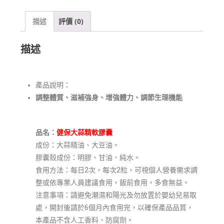
描述
評價 (0)
描述
產品說明：
調整體質
、滋補強身、增強體力、調節生理機能
品名
：
健保大蒜精
軟膠囊
成份：大蒜精油、大豆油。
膠囊殼成份：明膠、甘油、純水。
食用方法：每日2次，每次2粒，可視個人營養需求調
整或依專業人員建議食用，飯前食用，多食無益。
注意事項：請避免潮濕和陽光及勿放置於嬰幼兒易取
處，開封後請於6個月內食用完，以確保產品品質，
本產品不含人工香料、防腐劑。