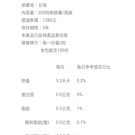
原產地：台灣
內容量：200粒軟膠囊/瓶裝
建議售價：1280元
保存期限：3年
本產品已投保產品責任險
營養標示：每一份量2粒
本包裝含100份
每份
每日參考值百分比
熱量
5.3大卡
0.2%
蛋白質
0.0公克
0%
脂肪
0.5公克
1%
飽和脂肪(酸)
0.0公克
0.1%