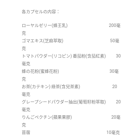
各カプセルの内容：
ローヤルゼリー(蜂王乳) 200毫
克
ゴマエキス(芝麻萃取) 50毫
克
トマトパウダー(リコピン) 番茄粉(含茄紅素) 30
毫克
蜂の花粉(蜜蜂花粉) 30毫
克
お茶(カテキン) 綠茶(含兒茶素) 20
毫克
グレープシードパウダー抽出(葡萄籽粉萃取) 20
毫克
りんごペクチン(蘋果果膠) 20毫
克
苜蓿 10毫克