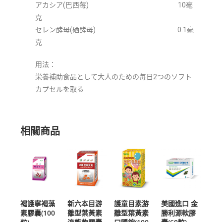
アカシア(巴西莓) 10毫
克
セレン酵母(硒酵母) 0.1毫
克
用法：
栄養補助食品として大人のための毎日2つのソフト
カプセルを取る
相關商品
褐護寧褐藻
新六本目游
護童目素游
美國進口 金
素膠囊(100
離型葉黃素
離型葉黃素
勝利源軟膠