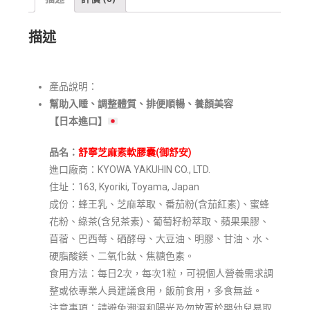
描述
產品說明：
幫助入睡、調整體質、排便順暢、養顏美容
【日本進口】
品名：
舒寧芝麻素軟膠囊(御舒安)
進口廠商：KYOWA YAKUHIN CO., LTD.
住址：163, Kyoriki, Toyama, Japan
成份：蜂王乳、芝麻萃取、番茄粉(含茄紅素)、蜜蜂
花粉、綠茶(含兒茶素)、葡萄籽粉萃取、蘋果果膠、
苜蓿、巴西莓、硒酵母、大豆油、明膠、甘油、水、
硬脂酸鎂、二氧化鈦、焦糖色素。
食用方法：每日2次，每次1粒，可視個人營養需求調
整或依專業人員建議食用，飯前食用，多食無益。
注意事項：請避免潮濕和陽光及勿放置於嬰幼兒易取