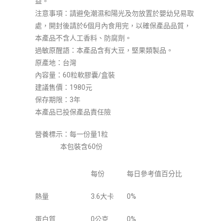
益。
注意事項：請避免潮濕和陽光及勿放置於嬰幼兒易取
處，開封後請於6個月內食用完，以確保產品品質，
本產品不含人工香料、防腐劑。
過敏原醒語：本產品含有大豆，堅果類製品。
原產地：台灣
內容量：60粒軟膠囊/盒裝
建議售價：1980元
保存期限：3年
本產品已投保產品責任險
營養標示：每一份量1粒
本包裝含60份
每份
每日參考值百分比
熱量
3.6大卡
0%
蛋白質
0公克
0%