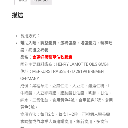
描述
食用方式：
幫助入睡
、調整體質、滋補強身、增強體力、精神旺
盛、病後之補養
品名
：
會更好黑種草油軟膠囊
國外主要原料廠商：HENRY LAMOTTE OILS GMBH
住址：MERKURSTRASSE 47 D 28199 BREMEN
GERMANY
成份：黑種草油、亞麻仁油、大豆油、酸棗仁粉、L-
牛磺酸、大豆卵磷脂、脂肪酸甘油酯、明膠、甘油、
純水、二氧化鈦、食用黃色4號、食用藍色1號、食用
黃色5號。
食用方法：每日2次，每次1~2粒，可視個人營養需
求調整或依專業人員建議食用，飯前食用，多食無