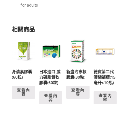
for adults
相關商品
身清素膠囊
日本進口 威
新盛治寧軟
德寶第二代
(60粒)
力磷脂質軟
膠囊(30粒)
濃縮補精(15
膠囊(60粒)
毫升x10瓶)
查看內
查看內
容
容
查看內
查看內
容
容