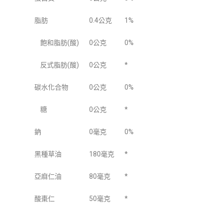
脂肪
0.4公克
1%
飽和脂肪(酸)
0公克
0%
反式脂肪(酸)
0公克
*
碳水化合物
0公克
0%
糖
0公克
*
鈉
0毫克
0%
黑種草油
180毫克
*
亞麻仁油
80毫克
*
酸棗仁
50毫克
*