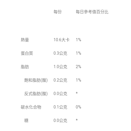
每份
每日參考值百分比
熱量
10.6大卡
1%
蛋白質
0.3公克
1%
脂肪
1.0公克
2%
飽和脂肪(酸)
0.2公克
1%
反式脂肪(酸)
0.0公克
*
碳水化合物
0.1公克
0%
糖
0.0公克
*