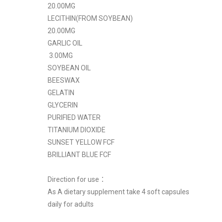
20.00MG
LECITHIN(FROM SOYBEAN)
20.00MG
GARLIC OIL
3.00MG
SOYBEAN OIL
BEESWAX
GELATIN
GLYCERIN
PURIFIED WATER
TITANIUM DIOXIDE
SUNSET YELLOW FCF
BRILLIANT BLUE FCF
Direction for use：
As A dietary supplement take 4 soft capsules
daily for adults