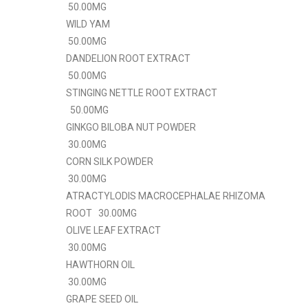
50.00MG
WILD YAM
50.00MG
DANDELION ROOT EXTRACT
50.00MG
STINGING NETTLE ROOT EXTRACT
50.00MG
GINKGO BILOBA NUT POWDER
30.00MG
CORN SILK POWDER
30.00MG
ATRACTYLODIS MACROCEPHALAE RHIZOMA
ROOT 30.00MG
OLIVE LEAF EXTRACT
30.00MG
HAWTHORN OIL
30.00MG
GRAPE SEED OIL