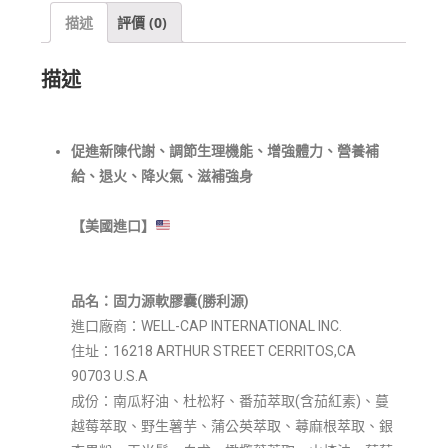
描述
評價 (0)
描述
促進新陳代謝
、調節生理機能、增強體力、營養補
給、退火、降火氣、滋補強身
【美國進口】
品名
：固力源
軟膠囊
(
勝利源
)
進口廠商：WELL-CAP INTERNATIONAL INC.
住址：16218 ARTHUR STREET CERRITOS,CA
90703 U.S.A
成份：南瓜籽油、杜松籽、番茄萃取(含茄紅素)、蔓
越莓萃取、野生薯芋、蒲公英萃取、蕁麻根萃取、銀