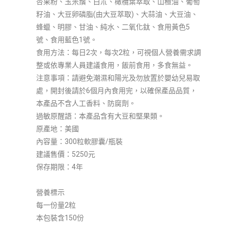
杏果粉、玉米鬚、白朮、橄欖葉萃取、山楂油、葡萄
籽油、大豆卵磷脂(由大豆萃取)、大蒜油、大豆油、
蜂蠟、明膠、甘油、純水、二氧化鈦、食用黃色5
號、食用藍色1號。
食用方法：每日2次，每次2粒，可視個人營養需求調
整或依專業人員建議食用，飯前食用，多食無益。
注意事項：請避免潮濕和陽光及勿放置於嬰幼兒易取
處，開封後請於6個月內食用完，以確保產品品質，
本產品不含人工香料、防腐劑。
過敏原醒語：本產品含有大豆和堅果類。
原產地：美國
內容量：300粒軟膠囊/瓶裝
建議售價：5250元
保存期限：4年
營養標示
每一份量2粒
本包裝含150份