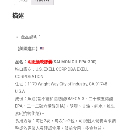
描述
產品說明：
【美國進口】
品名
：
明脈通
軟膠囊
(SALMON OIL EPA-300
)
進口廠商：U.S. EXELL CORP DBA EXELL
CORPORATION
住址：1170 Wright Way City of Industry, CA 91748
U.S.A
成份：魚油(含不飽和脂肪酸OMEGA-3、二十碳五烯酸
EPA、二十二碳六烯酸DHA)、明膠、甘油、純水、維生
素E(抗氧化劑)。
食用方法：每日2次，每次1~2粒，可視個人營養需求調
整或依專業人員建議食用，飯前食用，多食無益。