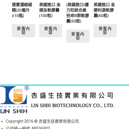
德寶濃縮補
美國進口 金
(美國進口)優
美國進口 金
精(20毫升
順旨軟膠囊
力旺綜合維
勝利源軟膠
x10瓶)
(100粒)
他命B群軟膠
囊(60粒)
囊(50粒)
查看內
查看內
查看內
容
容
容
查看內
容
Copyright 2016 © 杏盛生技實業有限公司
公司統一編號: 89506903