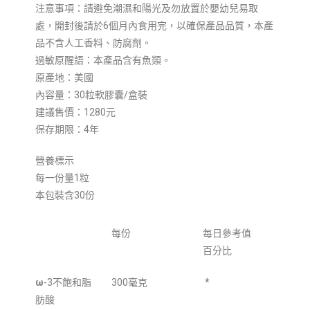
注意事項：請避免潮濕和陽光及勿放置於嬰幼兒易取
處，開封後請於6個月內食用完，以確保產品品質，本產
品不含人工香料、防腐劑。
過敏原醒語：本產品含有魚類。
原產地：美國
內容量：30粒軟膠囊/盒裝
建議售價：1280元
保存期限：4年
營養標示
每一份量1粒
本包裝含30份
每份
每日參考值
百分比
ω
-3不飽和脂
300毫克
*
肪酸