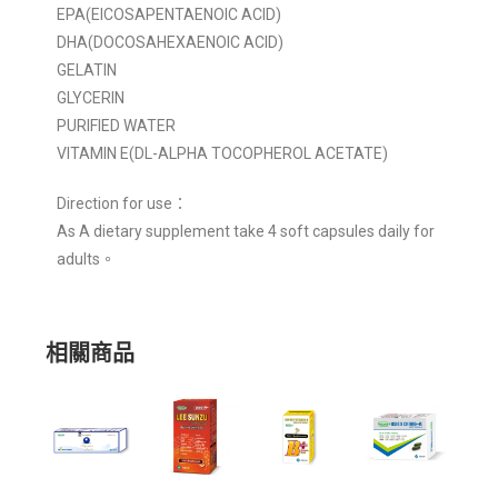
EPA(EICOSAPENTAENOIC ACID)
DHA(DOCOSAHEXAENOIC ACID)
GELATIN
GLYCERIN
PURIFIED WATER
VITAMIN E(DL-ALPHA TOCOPHEROL ACETATE)
Direction for use：
As A dietary supplement take 4 soft capsules daily for
adults。
相關商品