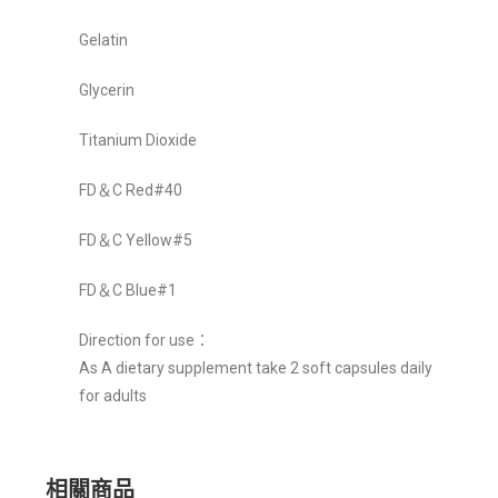
Gelatin
Glycerin
Titanium Dioxide
FD＆C Red#40
FD＆C Yellow#5
FD＆C Blue#1
Direction for use：
As A dietary supplement take 2 soft capsules daily
for adults
相關商品