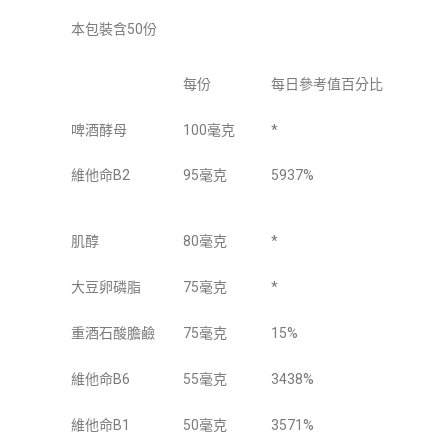
本包裝含50份
每份
每日參考值百分比
啤酒酵母
100毫克
*
維他命B2
95毫克
5937%
肌醇
80毫克
*
大豆卵磷脂
75毫克
*
重酒石酸膽鹼
75毫克
15%
維他命B6
55毫克
3438%
維他命B1
50毫克
3571%