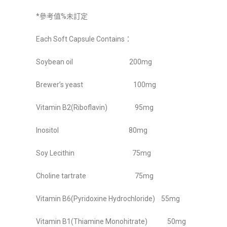
*參考值%未訂定
Each Soft Capsule Contains：
Soybean oil 200mg
Brewer’s yeast 100mg
Vitamin B2(Riboflavin) 95mg
Inositol 80mg
Soy Lecithin 75mg
Choline tartrate 75mg
Vitamin B6(Pyridoxine Hydrochloride) 55mg
Vitamin B1(Thiamine Monohitrate) 50mg