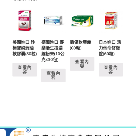
美國進口 珍
德國進口 優
循優軟膠囊
日本進口 活
極寶磷蝦油
樂活生技濃
(60粒)
力他命修復
軟膠囊(80粒)
縮粉末(10公
錠(60粒)
克x30包)
查看內
容
查看內
查看內
容
容
查看內
容