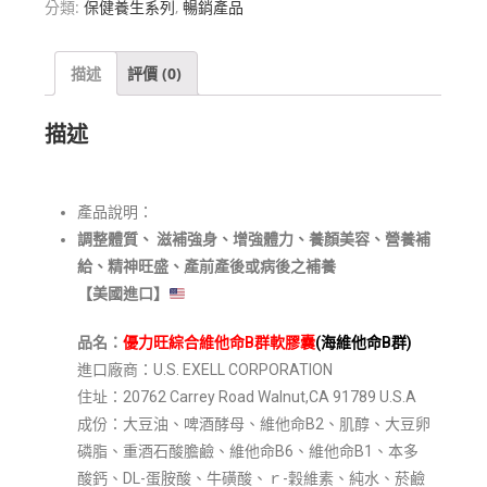
分類:
保健養生系列
,
暢銷產品
描述
評價 (0)
描述
產品說明：
調整體質、 滋補強身、增強體力、養顏美容、營養補
給、精神旺盛、產前產後或病後之補養
【美國進口】
品名：
優力旺綜合維他命B群軟膠囊
(海維他命B群)
進口廠商：U.S. EXELL CORPORATION
住址：20762 Carrey Road Walnut,CA 91789 U.S.A
成份：大豆油、啤酒酵母、維他命B2、肌醇、大豆卵
磷脂、重酒石酸膽鹼、維他命B6、維他命B1、本多
酸鈣、DL-蛋胺酸、牛磺酸、ｒ-穀維素、純水、菸鹼