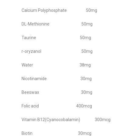
Calcium Polyphosphate 50mg
DL-Methionine 50mg
Taurine 50mg
r-oryzanol 50mg
Water 38mg
Nicotinamide 30mg
Beeswax 30mg
Folic acid 400mcg
Vitamin B12(Cyanocobalamin) 300mcg
Biotin 30mcg