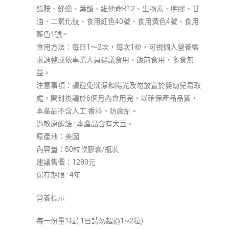
醯胺、蜂蠟、葉酸、維他命B12、生物素、明膠、甘
油、二氧化鈦、食用紅色40號、食用黃色4號、食用
藍色1號。
食用方法：每日1～2次，每次1粒，可視個人營養需
求調整或依專業人員建議食用，飯前食用，多食無
益。
注意事項：請避免潮濕和陽光及勿放置於嬰幼兒易取
處，開封後請於6個月內食用完，以確保產品品質，
本產品不含人工 香料、防腐劑。
過敏原醒語 : 本產品含有大豆。
原產地：美國
內容量：50粒軟膠囊/瓶裝
建議售價：1280元
保存期限 : 4年
營養標示
每一份量1粒(
1日請勿超過1~2粒)