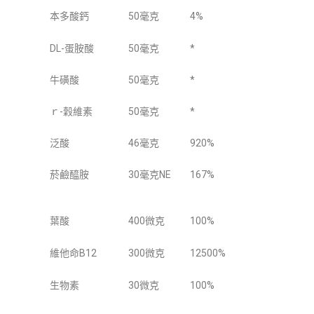
本多酸鈣
50毫克
4%
DL-蛋胺酸
50毫克
*
牛磺酸
50毫克
*
ｒ-穀維素
50毫克
*
泛酸
46毫克
920%
菸鹼醯胺
30毫克NE
167%
葉酸
400微克
100%
維他命B12
300微克
12500%
生物素
30微克
100%