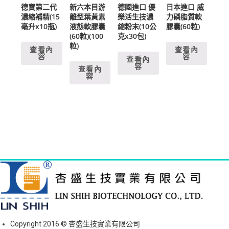
德寶第二代
新六本目游
德國進口 優
日本進口 威
濃縮補精(15
離型葉黃素
樂活生技濃
力磷脂質軟
毫升x10瓶)
液態軟膠囊
縮粉末(10公
膠囊(60粒)
(60粒)(100
克x30包)
粒)
查看內
查看內
容
容
查看內
容
查看內
容
Copyright 2016 © 杏盛生技實業有限公司