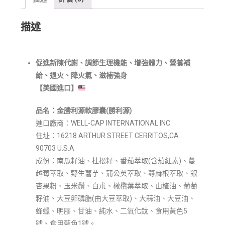
描述
促進新陳代謝
、調節生理機能、增強體力、營養補
給、退火、降火氣、滋補強身
【美國進口】
品名
：金勝利源
軟膠囊
(
勝利源
)
進口廠商：WELL-CAP INTERNATIONAL INC.
住址：16218 ARTHUR STREET CERRITOS,CA
90703 U.S.A
成份：南瓜籽油、杜松籽、番茄萃取(含茄紅素)、蔓
越莓萃取、野生薯芋、蒲公英萃取、蕁麻根萃取、銀
杏果粉、玉米鬚、白朮、橄欖葉萃取、山楂油、葡萄
籽油、大豆卵磷脂(由大豆萃取)、大蒜油、大豆油、
蜂蠟、明膠、甘油、純水、二氧化鈦、食用黃色5
號、食用藍色1號。