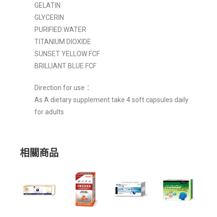
GELATIN
GLYCERIN
PURIFIED WATER
TITANIUM DIOXIDE
SUNSET YELLOW FCF
BRILLIANT BLUE FCF
Direction for use：
As A dietary supplement take 4 soft capsules daily
for adults
相關商品