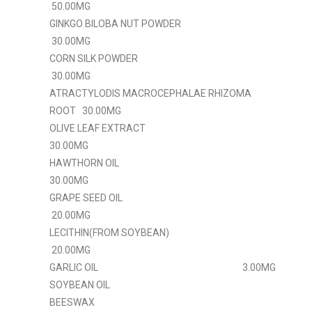
50.00MG
GINKGO BILOBA NUT POWDER
30.00MG
CORN SILK POWDER
30.00MG
ATRACTYLODIS MACROCEPHALAE RHIZOMA
ROOT 30.00MG
OLIVE LEAF EXTRACT
30.00MG
HAWTHORN OIL
30.00MG
GRAPE SEED OIL
20.00MG
LECITHIN(FROM SOYBEAN)
20.00MG
GARLIC OIL 3.00MG
SOYBEAN OIL
BEESWAX