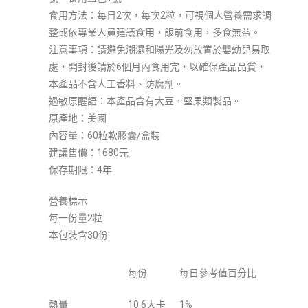
食用方法：每日2次，每次2粒，可視個人營養需求調
整或依專業人員建議食用，飯前食用，多食無益。
注意事項：請避免潮濕和陽光及勿放置於嬰幼兒易取
處，開封後請於6個月內食用完，以確保產品品質，
本產品不含人工香料、防腐劑。
過敏原醒語：本產品含有大豆，堅果類製品。
原產地：美國
內容量：60粒軟膠囊/盒裝
建議售價：1680元
保存期限：4年
營養標示
每一份量2粒
本包裝含30份
每份
每日參考值百分比
熱量
10.6大卡
1%