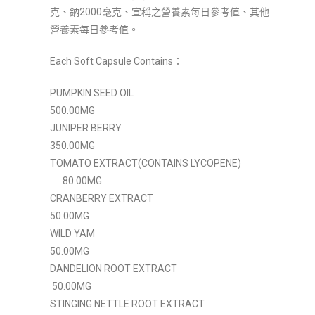
克、鈉2000毫克、宣稱之營養素每日參考值、其他
營養素每日參考值。
Each Soft Capsule Contains：
PUMPKIN SEED OIL
500.00MG
JUNIPER BERRY
350.00MG
TOMATO EXTRACT(CONTAINS LYCOPENE)
80.00MG
CRANBERRY EXTRACT
50.00MG
WILD YAM
50.00MG
DANDELION ROOT EXTRACT
50.00MG
STINGING NETTLE ROOT EXTRACT