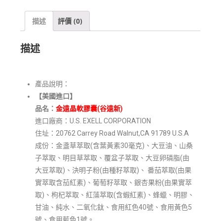
描述
評價 (0)
描述
產品說明：
【美國進口】
品名
：
金遠晶
軟膠囊
(
谷遠新
)
進口廠商：U.S. EXELL CORPORATION
住址：20762 Carrey Road Walnut,CA 91789 U.S.A
成份：金盞草萃取(含葉黃素30毫克)、大豆油、山桑
子萃取、明目草萃取、覆盆子萃取、大豆卵磷脂(由
大豆萃取)、決明子粉(由種籽萃取)、 番茄萃取(由果
實萃取含茄紅素)、葡萄籽萃取、銀杏果粉(由果實萃
取)、枸杞萃取、紅藻萃取(含蝦紅素)、蜂蠟、明膠、
甘油、純水、二氧化鈦、食用紅色40號、食用黃色5
號、食用藍色1號。