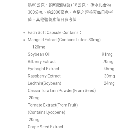
肪60公克、飽和脂肪(酸) 18公克、 碳水化合物
300公克、鈉2000毫克、宣稱之營養素每日參考
值、其他營養素每日參考值。
Each Soft Capsule Contains：
Marigold Extract(Contains Lutein 30mg)
120mg
Soybean Oil 91mg
Bilberry Extract 70mg
Eyebright Extract 45mg
Raspberry Extract 30mg
Lecithin(Soybean) 24mg
Cassia Tora Linn Powder(From Seed)
20mg
Tomato Extract(From Fruit)
(Contains Lycopene)
20mg
Grape Seed Extract