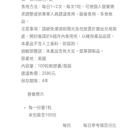
食用方法：每日1~2次，每次1粒，可視個人營養需
求調整或依專業人員建議食用，飯後食用，多食無
益。
注意事項：請避免潮濕和陽光及勿放置於嬰幼兒易取
處，開封後請於6個月內食用完，以確保產品品質，
本產品不含人工香料、防腐劑。
過敏原醒語：本產品含有大豆，堅果類製品。
原產地：美國
內容量：100粒軟膠囊/瓶裝
建議售價：2580元
保存期限：4年
營養標示
每一份量1粒
本包裝含100份
每份
每日參考值百分比