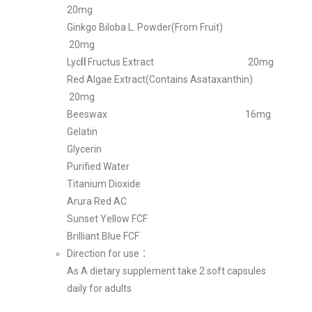
20mg
Ginkgo Biloba L. Powder(From Fruit)
20mg
Lyc
Ⅱ
Fructus Extract 20mg
Red Algae Extract(Contains Asataxanthin)
20mg
Beeswax 16mg
Gelatin
Glycerin
Purified Water
Titanium Dioxide
Arura Red AC
Sunset Yellow FCF
Brilliant Blue FCF
Direction for use：
As A dietary supplement take 2 soft capsules
daily for adults