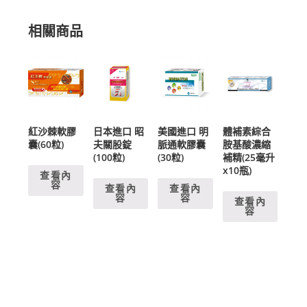
相關商品
紅沙棘軟膠
日本進口 昭
美國進口 明
體補素綜合
囊(60粒)
夫關股錠
脈通軟膠囊
胺基酸濃縮
(100粒)
(30粒)
補精(25毫升
x10瓶)
查看內
容
查看內
查看內
容
容
查看內
容