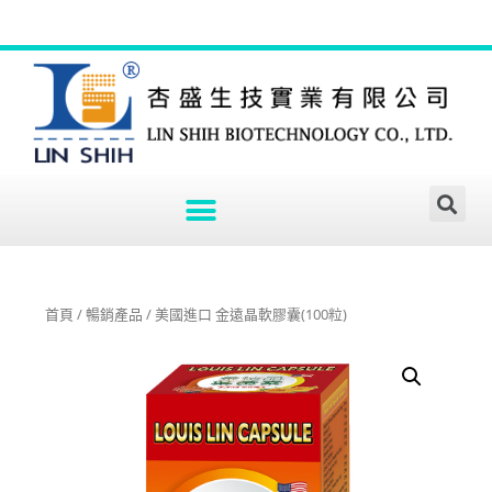
首頁
/
暢銷產品
/ 美國進口 金遠晶軟膠囊(100粒)