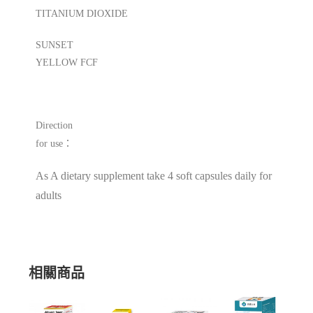
TITANIUM DIOXIDE
SUNSET
YELLOW FCF
Direction
：
for use
As A dietary supplement take 4 soft capsules daily for
adults
相關商品