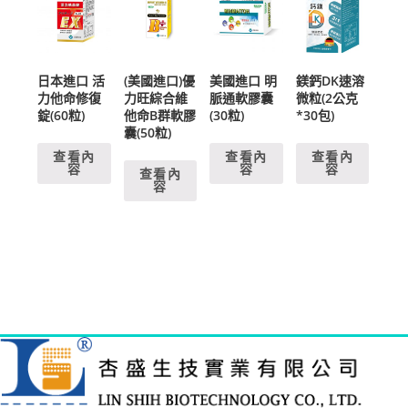
日本進口 活
(美國進口)優
美國進口 明
鎂鈣DK速溶
力他命修復
力旺綜合維
脈通軟膠囊
微粒(2公克
錠(60粒)
他命B群軟膠
(30粒)
*30包)
囊(50粒)
查看內
查看內
查看內
容
容
容
查看內
容