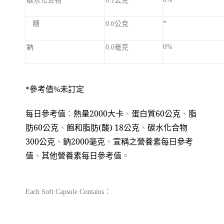
0.1
糖
公克
*
0.0
鈉
毫克
0%
0.0
*
參考值%未訂定
每日參考值
：
熱量
2000
大卡
、
蛋白質
60
公克
、
脂
肪
60
公克
、
飽和脂肪
(
酸
) 18
公克
、
碳水化合物
300
公克
、
鈉
2000
毫克
、
宣稱之營養素每日參考
值
、
其他營養素每日參考值
。
：
Each Soft Capsule Contains