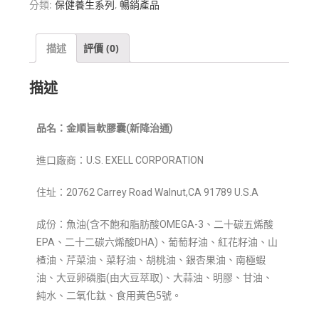
分類:
保健養生系列
,
暢銷產品
描述
評價 (0)
描述
品名
：金順旨
軟膠囊
(新
降治通
)
進口廠商：U.S. EXELL CORPORATION
住址：20762 Carrey Road Walnut,CA 91789 U.S.A
成份：魚油(含不飽和脂肪酸OMEGA-3、二十碳五烯酸
EPA、二十二碳六烯
酸DHA)、葡萄籽油、紅花籽油、山
楂油、芹菜油、菜籽油、胡桃油、銀
杏果油、南極蝦
油、大豆卵磷脂(由大豆萃取)、大蒜油、明膠、甘油、
純
水、二氧化鈦、食用黃色5號。