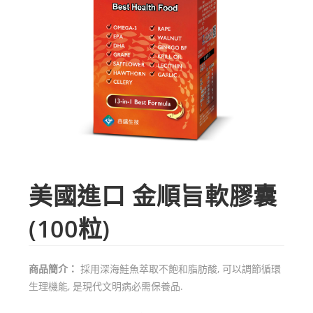
美國進口 金順旨軟膠囊
(100粒)
商品簡介：
採用深海鮭魚萃取不飽和脂肪酸, 可以調節循環
生理機能, 是現代文明病必需保養品.