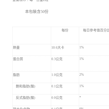
本包裝含
份
50
每份
每日參考值百分
熱量
大卡
1%
10.6
蛋白質
公克
1%
0.3
脂肪
公克
2%
1.0
飽和脂肪
酸
公克
1%
(
)
0.1
反式脂肪
酸
公克
*
(
)
0.0
碳水化合物
公克
0%