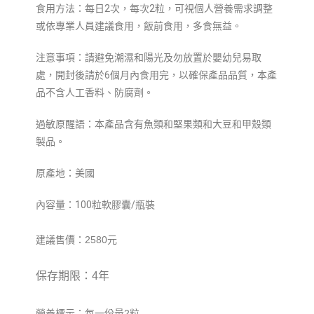
食用方法：每日2次，每次2粒，可視個人營養需求調整
或依專業人員建議食
用，飯前食用，多食無益。
注意事項：請避免潮濕和陽光及勿放置於嬰幼兒易取
處，開封後請於6個月內
食用完，以確保產品品質，本產
品不含人工香料、防腐劑。
過敏原醒語：本產品含有魚類和堅果類和大豆和甲殼類
製品。
原產地：美國
內容量：100粒軟膠囊/瓶裝
2580
建議售價
：
元
保存期限
：
4
年
2
營養標示
：
每一份量
粒