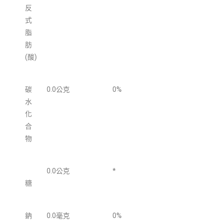
反
式
脂
肪
(酸)
碳
0.0公克
0%
水
化
合
物
0.0公克
*
糖
鈉
0.0毫克
0%