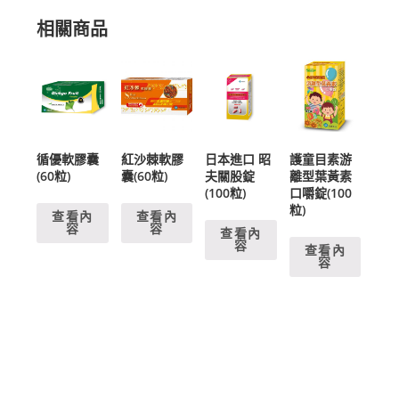
相關商品
循優軟膠囊
紅沙棘軟膠
日本進口 昭
護童目素游
(60粒)
囊(60粒)
夫關股錠
離型葉黃素
(100粒)
口嚼錠(100
粒)
查看內
查看內
容
容
查看內
容
查看內
容