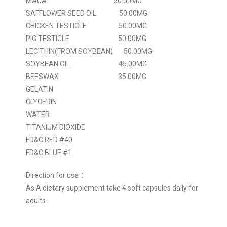
MACA 50.00MG
SAFFLOWER SEED OIL 50.00MG
CHICKEN TESTICLE 50.00MG
PIG TESTICLE 50.00MG
LECITHIN(FROM SOYBEAN) 50.00MG
SOYBEAN OIL 45.00MG
BEESWAX 35.00MG
GELATIN
GLYCERIN
WATER
TITANIUM DIOXIDE
FD&C RED #40
FD&C BLUE #1
Direction for use：
As A dietary supplement take 4 soft capsules daily for
adults