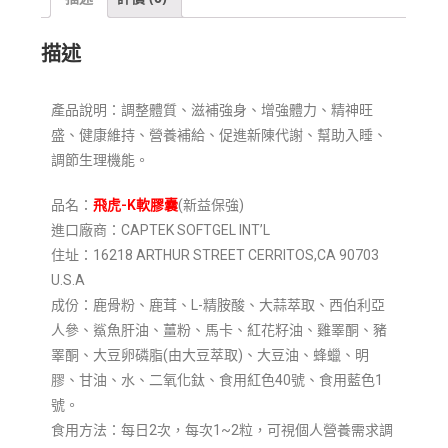
描述
產品說明
：
調整體質、滋補強身、增強體力、精神旺
盛、健康維持、營養補給、促進新陳代謝、幫助入睡、
調節生理機能。
品名：
飛虎-K軟膠囊
(新益保強)
進口廠商：CAPTEK SOFTGEL INT’L
住址：16218 ARTHUR STREET CERRITOS,CA 90703
U.S.A
成份：鹿骨粉、鹿茸、L-精胺酸、大蒜萃取、西伯利亞
人參、鯊魚肝油、薑粉、馬卡、紅花籽油、雞睪酮、豬
睪酮、大豆卵磷脂(由大豆萃取)、大豆油、蜂蠟、明
膠、甘油、水、二氧化鈦、食用紅色40號、食用藍色1
號。
食用方法：每日2次，每次1~2粒，可視個人營養需求調