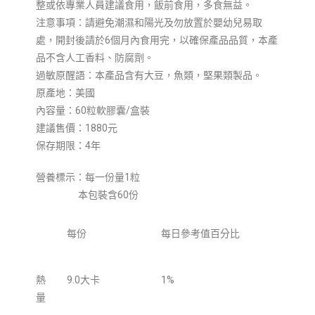
整或依專業人員建議食用，飯前食用，多食無益。
注意事項：請避免潮濕和陽光及勿放置於嬰幼兒易取
處，開封後請於6個月內食用完，以確保產品品質，本產
品不含人工香料、防腐劑。
過敏原醒語：本產品含有大豆，魚類，堅果類製品。
原產地：美國
內容量：60粒軟膠囊/盒裝
建議售價：1880元
保存期限：4年
營養標示：每一份量1粒
本包裝含60份
每份
每日參考值百分比
熱
9.0大卡
1%
量