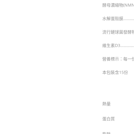
酵母濃縮物(NMN)
水解蛋殼膜…………
流行鏈球菌發酵物(
維生素D3……………
營養標示：每一份量
本包裝含15份
熱量
蛋白質
脂肪