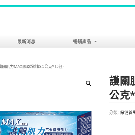
最新消息
暢銷產品
 護關肌力MAX膠原粉劑(8.5公克*15包)
護關肌
公克*
分類:
保健養