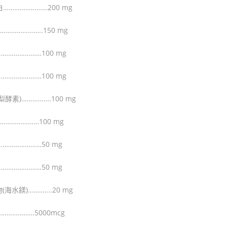
…………………200 mg
………………..150 mg
…………………100 mg
…………………100 mg
酵素)…………….100 mg
………………100 mg
…………………50 mg
…………………50 mg
(海水鎂)………….20 mg
………………5000mcg