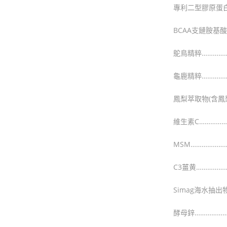
專利二型膠原蛋白…
BCAA支鏈胺基酸…
鴕鳥精粹……………
龜鹿精粹……………
鳳梨萃取物(含鳳梨
維生素C………………
MSM…………………
C3薑黄………………
Simag海水抽出物
酵母鋅………………