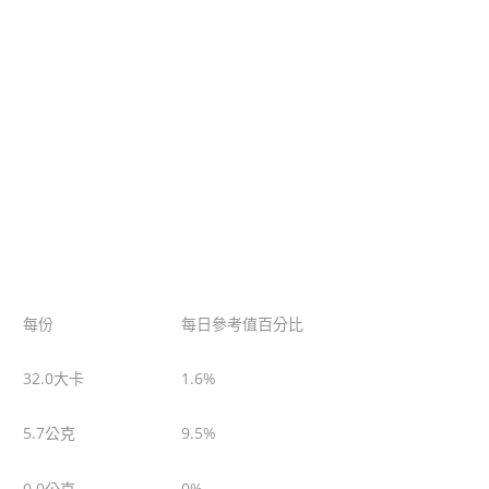
每份
每日參考值百分比
32.0大卡
1.6%
5.7公克
9.5%
0.0公克
0%