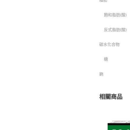
飽和脂肪(酸)
反式脂肪(酸)
碳水化合物
糖
鈉
相關商品