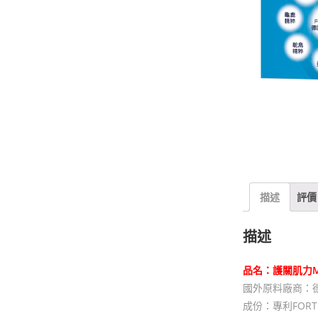
描述
評價 
描述
品名
：
護關肌力
國外原料廠商：德國G
成份：專利FOR