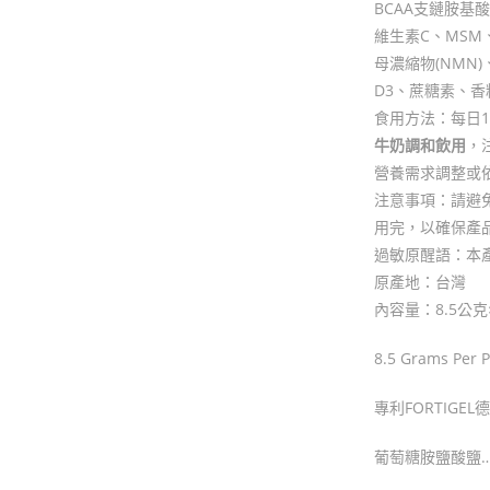
BCAA支鏈胺基
維生素C、MSM
母濃縮物(NMN
D3、蔗糖素、
食用方法：每日1-
牛奶調和飲用
，
營養需求調整或
注意事項：請避
用完，以確保產
過敏原醒語：本
原產地：台灣
內容量：8.5公克
8.5 Grams Per 
專利FORTIGEL
葡萄糖胺鹽酸鹽……