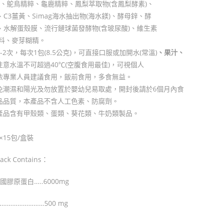
酸、鴕鳥精粹、龜鹿精粹、鳳梨萃取物(含鳳梨酵素)、
、C3薑黃、Simag海水抽出物(海水鎂)、酵母鋅、酵
)、水解蛋殼膜、流行鏈球菌發酵物(含玻尿酸)、維生素
香料、麥芽糊精。
2次，每次1包(8.5公克)，可直接口服或加開水(常溫)
、果
汁、
注意水溫不可超過40℃(空腹食用最佳)，可視個人
依專業人員建議食用，飯前食用，多食無益。
免潮濕和陽光及勿放置於嬰幼兒易取處，開封後請於6個月內食
品品質，本產品不含人工色素、防腐劑。
產品含有甲殼類、蛋類、葵花類、牛奶類製品。
×15包/盒裝
Pack Contains：
德國膠原蛋白…..6000mg
…………………500 mg